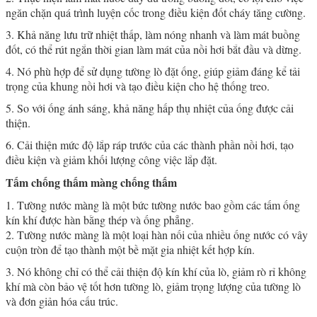
ngăn chặn quá trình luyện cốc trong điều kiện đốt cháy tăng cường.
3. Khả năng lưu trữ nhiệt thấp, làm nóng nhanh và làm mát buồng
đốt, có thể rút ngắn thời gian làm mát của nồi hơi bắt đầu và dừng.
4. Nó phù hợp để sử dụng tường lò đặt ống, giúp giảm đáng kể tải
trọng của khung nồi hơi và tạo điều kiện cho hệ thống treo.
5. So với ống ánh sáng, khả năng hấp thụ nhiệt của ống được cải
thiện.
6. Cải thiện mức độ lắp ráp trước của các thành phần nồi hơi, tạo
điều kiện và giảm khối lượng công việc lắp đặt.
Tấm chống thấm màng chống thấm
1. Tường nước màng là một bức tường nước bao gồm các tấm ống
kín khí được hàn bằng thép và ống phẳng.
2. Tường nước màng là một loại hàn nối của nhiều ống nước có vây
cuộn tròn để tạo thành một bề mặt gia nhiệt kết hợp kín.
3. Nó không chỉ có thể cải thiện độ kín khí của lò, giảm rò rỉ không
khí mà còn bảo vệ tốt hơn tường lò, giảm trọng lượng của tường lò
và đơn giản hóa cấu trúc.