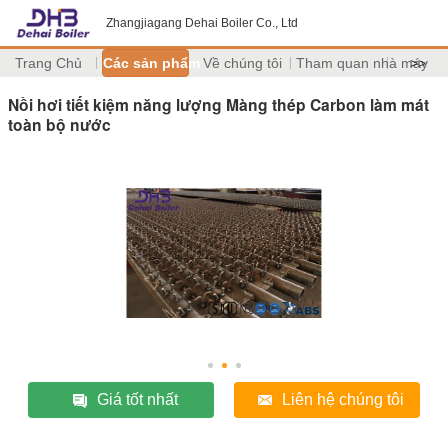
Zhangjiagang Dehai Boiler Co., Ltd
Trang Chủ
Các sản phẩm
Về chúng tôi
Tham quan nhà máy
>>
Nồi hơi tiết kiệm năng lượng Màng thép Carbon làm mát
toàn bộ nước
Giá tốt nhất
Liên hệ chúng tôi