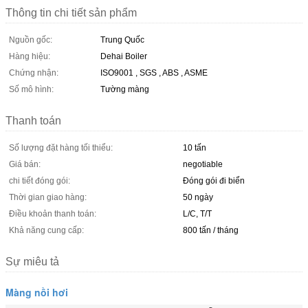
Thông tin chi tiết sản phẩm
Nguồn gốc:
Trung Quốc
Hàng hiệu:
Dehai Boiler
Chứng nhận:
ISO9001 , SGS , ABS , ASME
Số mô hình:
Tường màng
Thanh toán
Số lượng đặt hàng tối thiểu:
10 tấn
Giá bán:
negotiable
chi tiết đóng gói:
Đóng gói đi biển
Thời gian giao hàng:
50 ngày
Điều khoản thanh toán:
L/C, T/T
Khả năng cung cấp:
800 tấn / tháng
Sự miêu tả
Màng nồi hơi