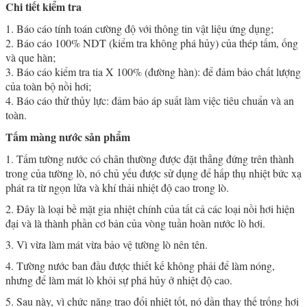
Chi tiết kiểm tra
1. Báo cáo tính toán cường độ với thông tin vật liệu ứng dụng;
2. Báo cáo 100% NDT (kiểm tra không phá hủy) của thép tấm, ống
và que hàn;
3. Báo cáo kiểm tra tia X 100% (đường hàn): để đảm bảo chất lượng
của toàn bộ nồi hơi;
4. Báo cáo thử thủy lực: đảm bảo áp suất làm việc tiêu chuẩn và an
toàn.
Tấm màng nước sản phẩm
1. Tấm tường nước có chân thường được đặt thẳng đứng trên thành
trong của tường lò, nó chủ yếu được sử dụng để hấp thụ nhiệt bức xạ
phát ra từ ngọn lửa và khí thải nhiệt độ cao trong lò.
2. Đây là loại bề mặt gia nhiệt chính của tất cả các loại nồi hơi hiện
đại và là thành phần cơ bản của vòng tuần hoàn nước lò hơi.
3. Vì vừa làm mát vừa bảo vệ tường lò nên tên.
4. Tường nước ban đầu được thiết kế không phải để làm nóng,
nhưng để làm mát lò khỏi sự phá hủy ở nhiệt độ cao.
5. Sau này, vì chức năng trao đổi nhiệt tốt, nó dần thay thế trống hơi