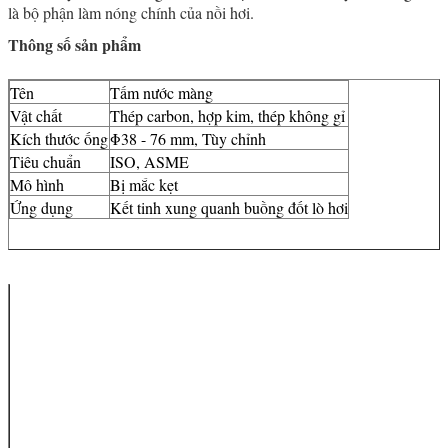
là bộ phận làm nóng chính của nồi hơi.
Thông số sản phẩm
Tên
Tấm nước màng
Vật chất
Thép carbon, hợp kim, thép không gỉ
Kích thước ống
Φ38 - 76 mm, Tùy chỉnh
Tiêu chuẩn
ISO, ASME
Mô hình
Bị mắc kẹt
Ứng dụng
Kết tinh xung quanh buồng đốt lò hơi
Vật liệu của
Thép carbon,
ống cơ sở
thép hợp kim,
nhôm hoặc
không gỉ
Chất liệu của
Thép carbon,
vây
thép hợp kim,
nhôm hoặc
không gỉ