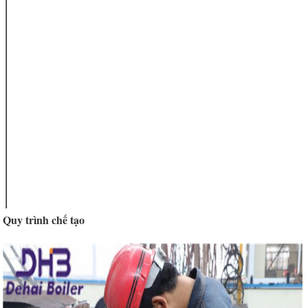
Loại ống cơ sở
Dàn, hàn
Loại vây
hàn hoặc toàn
bộ
OD của ống cơ
15mm-219mm
sở
WT của ống cơ
1,5-6mm
sở
Chiều rộng của
6 mm-30 mm
vây
WT của vây
0,8mm-3,0mm
Chiều dài của
theo yêu cầu
khu vực trống
của khách
hàng.
Chiều dài của
≤23m
ống vây
Quy trình chế tạo