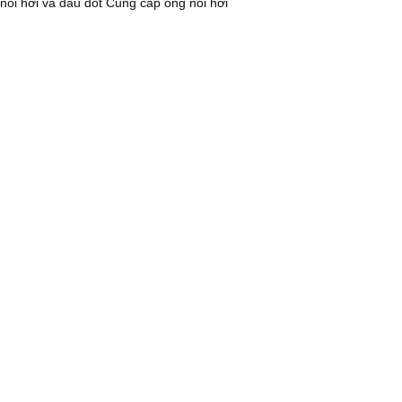
nồi hơi và đầu đốt
Cung cấp ống nồi hơi