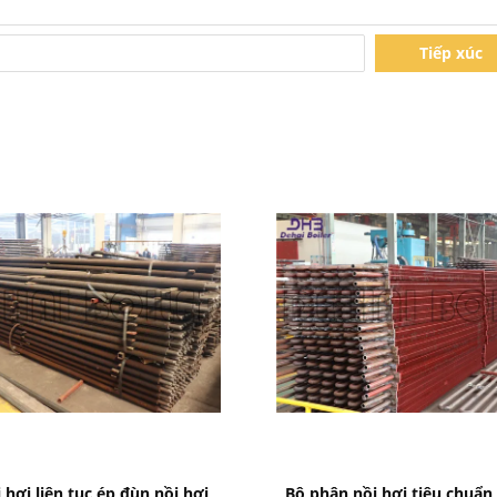
Tiếp xúc
Bad Request
Bad Request
 hơi liên tục ép đùn nồi hơi
Bộ phận nồi hơi tiêu chuẩ