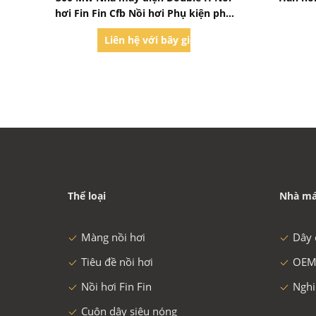
hơi Fin Fin Cfb Nồi hơi Phụ kiện phụ
trợ
Liên hệ với bây giờ
Thể loại
Nhà má
Màng nồi hơi
Dây 
Tiêu đề nồi hơi
OEM
Nồi hơi Fin Fin
Nghi
Cuộn dây siêu nóng