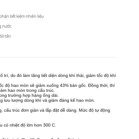
phận tiết kiệm nhiên liệu
g nước
 50 tấn
 trí, do đó làm tăng tiết diện dòng khí thải, giảm tốc độ khí
s, tốc độ hao mòn sẽ giảm xuống 43% bản gốc.
Đồng thời, thí
iảm hao mòn trong cấu trúc.
rong trường hợp hàng ống dài.
ng lưu lượng dòng khí và giảm đáng kể hao mòn.
g, cấu trúc đơn giản và lắp đặt dễ dàng.
Mức độ tự động
au có nhiệt độ lớn hơn 300 C.