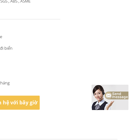
 SGS , ABS , ASME
le
đi biển
 tháng
n hệ với bây giờ