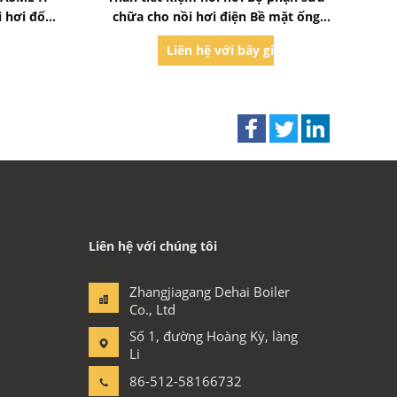
i hơi đốt
chữa cho nồi hơi điện Bề mặt ống
sưởi
iờ
Liên hệ với bây giờ
Liên hệ với chúng tôi
Zhangjiagang Dehai Boiler
Co., Ltd
Số 1, đường Hoàng Kỳ, làng
Li
86-512-58166732