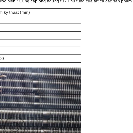
/
/
ước biển
Cung cấp ống ngưng tụ
Phụ tùng của tất cả các sản phẩm 
m kỹ thuật (mm)
00