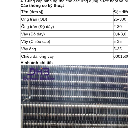
4. Cung cấp bình ngưng cho các ứng dụng nước ngọt và n
Các thông số kỹ thuật
Tên (đơn vị)
Đặc điể
Ống trần (OD)
25-300
Ống trần (Độ dày)
2-30
Vây (Độ dày)
0,4-3,0
Vây (Chiều cao)
5-35
Vây ống
5-35
Chiều dài ống vây
000150
Hình ảnh chi tiết