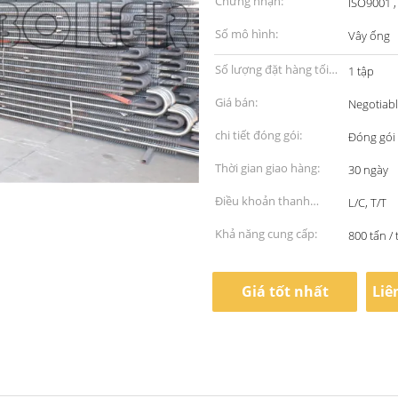
Chứng nhận:
ISO9001 ,
Số mô hình:
Vây ống
Số lượng đặt hàng tối
1 tập
thiểu:
Giá bán:
Negotiab
chi tiết đóng gói:
Đóng gói 
Thời gian giao hàng:
30 ngày
Điều khoản thanh
L/C, T/T
toán:
Khả năng cung cấp:
800 tấn /
Giá tốt nhất
Liê