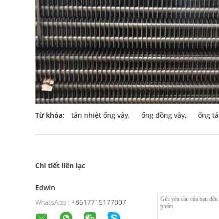
Từ khóa:
tản nhiệt ống vây
,
ống đồng vây
,
ống tả
Chi tiết liên lạc
Edwin
WhatsApp :
+8617715177007