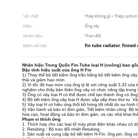
Vật chất:
Thép không gỉ + Thép carbon
Kiểu:
Ống vây
Nhiên liệu:
Than đốt
fin tube radiator
finned 
Điểm nổi bật:
,
Nhãn hiệu Trung Quốc Fin-Tube loại H (vuông) bao gồm
Đặc tính hiệu suất của ống H Fin
1) Thay thế bộ tiết kiệm ống trần bằng bộ tiết kiệm ống vây 
thải và giảm hao mòn.
2) Vì tốc độ hao mòn của ống tỷ lệ với công suất 3,33 của 
nghiệm cho thấy bản thân ống vây có chức năng tập trung t
3) Ống có vây loại H có thể được chế tạo thành ống có ống 
4) Bộ tiết kiệm ống vây loại H được sắp xếp theo thứ tự.
Vâ
5) Vây loại H có hiệu ứng thổi bồ hóng tốt nhất do sự hình
6) Vận hành và bảo trì đơn giản;
Tiết kiệm nhân công: Bộ t
hóa cao, hoạt động và bảo trì đơn giản, và các nhà khai th
Phạm vi thích ứng
1. Thích hợp cho các loại tổ máy phát điện khác nhau có dả
/
2. Retubing
Bộ trao đổi nhiệt Retubing
3. Sản xuất và cung cấp bộ tiết kiệm H-Fin, ống pin, ống c