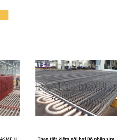
Bad Request
n ASME H
Than tiết kiệm nồi hơi Bộ phận sửa