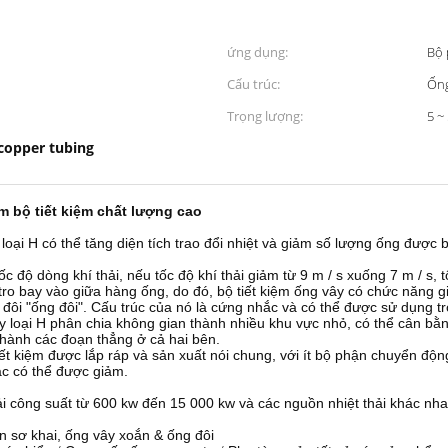
ứng dụng:
Bộ 
Cấu trúc:
Ốn
Trọng lượng:
5 ~
copper tubing
 bộ tiết kiệm chất lượng cao
loại H có thể tăng diện tích trao đổi nhiệt và giảm số lượng ống được bố
tốc độ dòng khí thải, nếu tốc độ khí thải giảm từ 9 m / s xuống 7 m / 
ro bay vào giữa hàng ống, do đó, bộ tiết kiệm ống vây có chức năng g
đôi "ống đôi".
Cấu trúc của nó là cứng nhắc và có thể được sử dụng t
y loại H phân chia không gian thành nhiều khu vực nhỏ, có thể cân bằ
 thành các đoạn thẳng ở cả hai bên.
iết kiệm được lắp ráp và sản xuất nói chung, với ít bộ phận chuyển độn
ác có thể được giảm.
i công suất từ ​​600 kw đến 15 000 kw và các nguồn nhiệt thải khác nh
òn sơ khai, ống vây xoắn & ống đôi