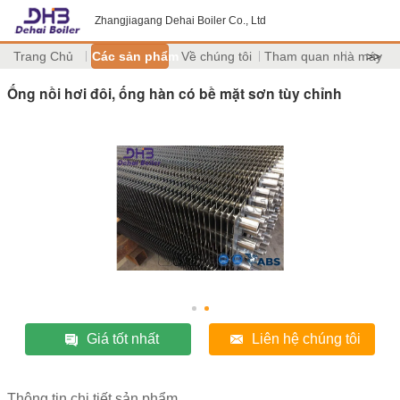
Zhangjiagang Dehai Boiler Co., Ltd
Trang Chủ
Các sản phẩm
Về chúng tôi
Tham quan nhà máy
>>
Ống nồi hơi đôi, ống hàn có bề mặt sơn tùy chỉnh
Giá tốt nhất
Liên hệ chúng tôi
Thông tin chi tiết sản phẩm