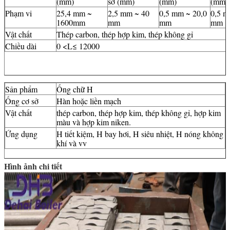
(mm)
sở (mm)
(mm)
(mm)
Phạm vi
25,4 mm ~
2,5 mm ~ 40
0,5 mm ~ 20,0
0,5 m
1600mm
mm
mm
mm
Vật chất
Thép carbon, thép hợp kim, thép không gỉ
Chiều dài
0 <L≤ 12000
Sản phẩm
Ống chữ H
Ống cơ sở
Hàn hoặc liền mạch
Vật chất
thép carbon, thép hợp kim, thép không gỉ, hợp kim
màu và hợp kim niken.
Ứng dụng
H tiết kiệm, H bay hơi, H siêu nhiệt, H nóng không
khí và vv
Hình ảnh chi tiết