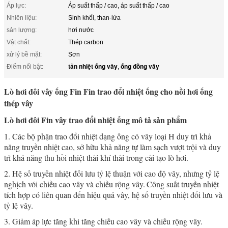
Áp lực:
Áp suất thấp / cao, áp suất thấp / cao
Nhiên liệu:
Sinh khối, than-lửa
sản lượng:
hơi nước
Vật chất:
Thép carbon
xử lý bề mặt:
Sơn
tản nhiệt ống vây
ống đồng vây
Điểm nổi bật:
,
Lò hơi đôi vây ống Fin Fin trao đổi nhiệt ống cho nồi hơi ống
thép vây
Lò hơi đôi Fin vây trao đổi nhiệt ống mô tả sản phẩm
1. Các bộ phận trao đổi nhiệt dạng ống có vây loại H duy trì khả
năng truyền nhiệt cao, sở hữu khả năng tự làm sạch vượt trội và duy
trì khả năng thu hồi nhiệt thải khí thải trong cải tạo lò hơi.
2. Hệ số truyền nhiệt đối lưu tỷ lệ thuận với cao độ vây, nhưng tỷ lệ
nghịch với chiều cao vây và chiều rộng vây.
Công suất truyền nhiệt
tích hợp có liên quan đến hiệu quả vây, hệ số truyền nhiệt đối lưu và
tỷ lệ vây.
3. Giảm áp lực tăng khi tăng chiều cao vây và chiều rộng vây.