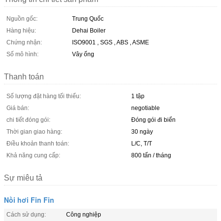
Nguồn gốc:
Trung Quốc
Hàng hiệu:
Dehai Boiler
Chứng nhận:
ISO9001 , SGS , ABS , ASME
Số mô hình:
Vây ống
Thanh toán
Số lượng đặt hàng tối thiểu:
1 tập
Giá bán:
negotiable
chi tiết đóng gói:
Đóng gói đi biển
Thời gian giao hàng:
30 ngày
Điều khoản thanh toán:
L/C, T/T
Khả năng cung cấp:
800 tấn / tháng
Sự miêu tả
Nồi hơi Fin Fin
Cách sử dụng:
Công nghiệp