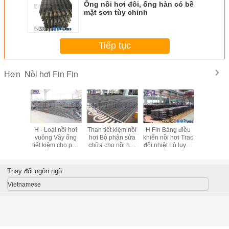
Ống nồi hơi đôi, ống hàn có bề
mặt sơn tùy chỉnh
Tiếp tục
Nồi hơi Fin Fin
Hơn
 nồi hơi
H - Loại nồi hơi
Than tiết kiệm nồi
H Fin Bảng điều
300 Mw N
uẩn ASME
vuông Vây ống
hơi Bộ phận sửa
khiển nồi hơi Trao
điện Do
 kiệm ống
tiết kiệm cho phụ
chữa cho nồi hơi
đổi nhiệt Lò luyện
Nồi hơi F
 nồi hơi
tùng nồi hơi
điện Bề mặt ống
thép Carbon Vây
Cfb Nồi h
than
sưởi
ống tiết kiệm năng
kiện ph
lượng
Thay đổi ngôn ngữ
Vietnamese