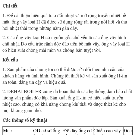
Chi tiết
1. Để cải thiện hiệu quả trao đổi nhiệt và mở rộng truyền nhiệt bề
mặt, ống vây loại H đã được sử dụng rộng rãi trong nồi hơi và thu
hồi nhiệt thải trong những năm gần đây.
2. Các ống vây loại H có nguồn gốc chủ yếu từ các ống vây hình
chữ nhật.
Do cấu trúc rãnh độc đáo trên bề mặt vây, ống vây loại H
có hiệu suất chống mài mòn và chống bẩn tuyệt vời.
Kết cấu
1. Sản phẩm của chúng tôi có thể được sửa đổi theo nhu cầu của
khách hàng và tình hình. Chúng tôi thiết kế và sản xuất ống H-fin
an toàn, đáng tin cậy và hiệu quả.
2. DEHAI BOILER cũng đã hoàn thành các hệ thống đảm bảo chất
lượng sản phẩm độc lập. Sản xuất ống H-fin có hiệu suất truyền
nhiệt cao, chúng có khả năng chống khí thải và được thiết kế cho
một không gian nhỏ.
Các thông số kỹ thuật
Mục
OD cơ sở ống
Độ dày ống cơ
Chiều cao vây
Độ dà